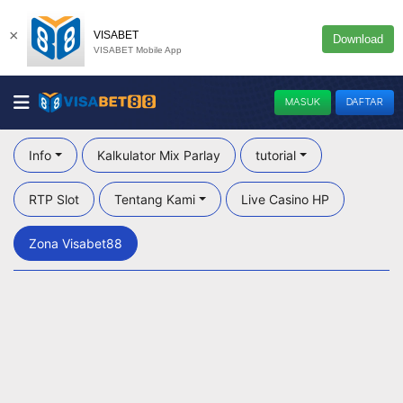
×
VISABET
Download
VISABET Mobile App
MASUK
DAFTAR
Info
Kalkulator Mix Parlay
tutorial
RTP Slot
Tentang Kami
Live Casino HP
Zona Visabet88